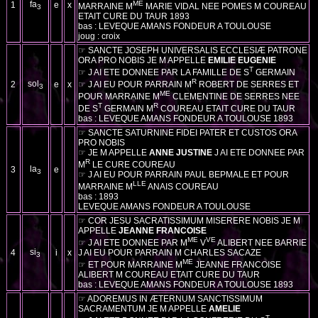
fa
ME
1
e
x
MARRAINE M
MARIE VIDAL NEE POMES M COUREAU
3
ETAIT CURE DU TAUR 1893
bas : LEVEQUE AMANS FONDEUR A TOULOUSE
joug : croix
☞ SANCTE JOSEPH UNIVERSALIS ECCLESIÆ PATRONE
ORA PRO NOBIS JE M APPELLE
EMILIE EUGENIE
T
☞ J AI ETE DONNEE PAR LA FAMILLE DE S
GERMAIN
R
sol
2
e
x
☞ J AI EU POUR PARRAIN M
ROBERT DE SERRES ET
3
ME
POUR MARRAINE M
CLEMENTINE DE SERRES NEE
T
R
DE S
GERMAIN M
COUREAU ETAIT CURE DU TAUR
bas : LEVEQUE AMANS FONDEUR A TOULOUSE 1893
☞ SANCTE SATURNINE FIDEI PATER ET CUSTOS ORA
PRO NOBIS
☞ JE M APPELLE
ANNE JUSTINE
J AI ETE DONNEE PAR
R
M
LE CURE COUREAU
la
3
e
3
☞ J AI EU POUR PARRAIN PAUL BEPMALE ET POUR
LLE
MARRAINE M
ANAIS COUREAU
bas : 1893
LEVEQUE AMANS FONDEUR A TOULOUSE
☞ COR JESU SACRATISSIMUM MISERERE NOBIS JE M
APPELLE
JEANNE FRANCOISE
ME
VE
☞ J AI ETE DONNEE PAR M
V
ALIBERT NEE BARRIE
si
4
i
x
J AI EU POUR PARRAIN M CHARLES SACAZE
3
ME
☞ ET POUR MARRAINE M
JEANNE FRANCOISE
ALIBERT M COUREAU ETAIT CURE DU TAUR
bas : LEVEQUE AMANS FONDEUR A TOULOUSE 1893
☞ ADOREMUS IN ÆTERNUM SANCTISSIMUM
SACRAMENTUM JE M APPELLE
AMELIE
T