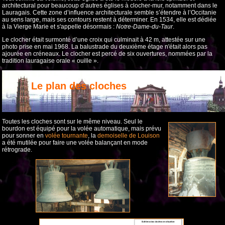
architectural pour beaucoup d’autres églises à clocher-mur, notamment dans le
Lauragais. Cette zone d’influence architecturale semble s’étendre à l’Occitanie
au sens large, mais ses contours restent à déterminer. En 1534, elle est dédiée
à la Vierge Marie et s'appelle désormais :
Notre-Dame-du-Taur
.
Le clocher était surmonté d’une croix qui culminait à 42 m, attestée sur une
photo prise en mai 1968. La balustrade du deuxième étage n'était alors pas
ajourée en créneaux. Le clocher est percé de six ouvertures, nommées par la
tradition lauragaise orale « ouille ».
Le plan des cloches
Toutes les cloches sont sur le même niveau. Seul le
bourdon est équipé pour la volée automatique, mais prévu
pour sonner en
volée tournante
, la
demoiselle de Louison
a été mutilée pour faire une volée balançant en mode
rétrograde.