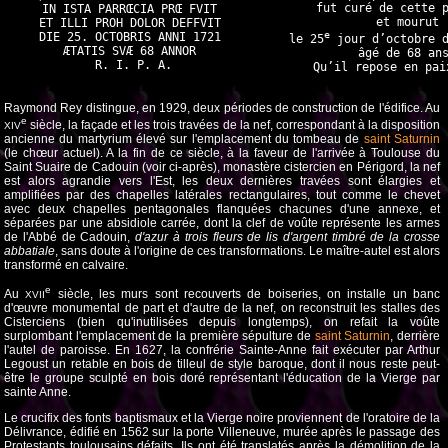
fut curé de cette p
IN ISTA PARRŒCIA PRŒ FVIT 

et mourut

ET ILLI PROH DOLOR DEFFVIT 

e
DIE 25. OCTOBRIS ANNI 1721 

le 25
 jour d’octobre d
ÆTATIS SVÆ 68 ANNOR 

âgé de 68 ans
R. I. P. A.
Raymond Rey distingue, en 1929, deux périodes de construction de l'édifice. Au
e
siècle, la façade et les trois travées de la nef, correspondant à la disposition
XIV
ancienne du martyrium élevé sur l'emplacement du tombeau de
saint Saturnin
(le chœur actuel). A la fin de ce siècle, à la faveur de l'arrivée à Toulouse du
Saint Suaire de Cadouin (voir ci-après), monastère cistercien en Périgord, la nef
est alors agrandie vers l'Est, les deux dernières travées sont élargies et
amplifiées par des chapelles latérales rectangulaires, tout comme le chevet
avec deux chapelles pentagonales flanquées chacunes d'une annexe, et
séparées par une absidiole carrée, dont la clef de voûte représente les armes
de l'Abbé de Cadouin,
d'azur à trois fleurs de lis d'argent timbré de la crosse
abbatiale
, sans doute à l'origine de ces transformations. Le maître-autel est alors
transformé en calvaire.
e
Au
siècle, les murs sont recouverts de boiseries, on installe un banc
XVII
d'œuvre monumental de part et d'autre de la nef, on reconstruit les stalles des
Cisterciens (bien qu'inutilisées depuis longtemps), on refait la voûte
surplombant l'emplacement de la première sépulture de
saint Saturnin
, derrière
l'autel de paroisse. En 1627, la confrérie Sainte-Anne fait exécuter par Arthur
Legoust un retable en bois de tilleul de style baroque, dont il nous reste peut-
être le groupe sculpté en bois doré représentant l'éducation de la Vierge par
sainte Anne.
Le crucifix des fonts baptismaux et la Vierge noire proviennent de l'oratoire de la
Délivrance, édifié en 1562 sur la porte Villeneuve, murée après le passage des
Protestants toulousains défaits. Ils ont été translatés après la démolition de la