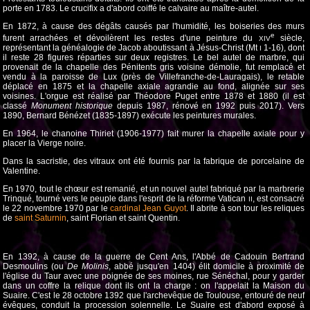
porte en 1783. Le crucifix a d'abord coiffé le calvaire au maître-autel.
En 1872, à cause des dégâts causés par l'humidité, les boiseries des murs
e
furent arrachées et dévoilèrent les restes d'une peinture du
siècle,
XIV
représentant la généalogie de Jacob aboutissant à Jésus-Christ (Mt
1-16), dont
I
il reste 28 figures réparties sur deux registres. Le bel autel de marbre, qui
provenait de la chapelle des Pénitents gris voisine démolie, fut remplacé et
vendu à la paroisse de Lux (près de Villefranche-de-Lauragais), le retable
déplacé en 1875 et la chapelle axiale agrandie au fond, alignée sur ses
voisines. L'orgue est réalisé par Théodore Puget entre 1878 et 1880 (il est
classé
Monument historique
depuis 1987, rénové en 1992 puis 2017). Vers
1890, Bernard Bénézet (1835-1897) exécute les peintures murales.
En 1964, le chanoine Thiriet (1906-1977) fait murer la chapelle axiale pour y
placer la Vierge noire.
Dans la sacristie, des vitraux ont été fournis par la fabrique de porcelaine de
Valentine.
En 1970, tout le chœur est remanié, et un nouvel autel fabriqué par la marbrerie
Trinqué, tourné vers le peuple dans l'esprit de la réforme Vatican
, est consacré
II
le 22 novembre 1970 par le
cardinal Jean Guyot
. Il abrite à son tour les reliques
de
saint Saturnin
, saint Florian et saint Quentin.
En 1392, à cause de la guerre de Cent Ans, l'Abbé de Cadouin Bertrand
Desmoulins (ou
De Molinis
, abbé jusqu'en 1404) élit domicile à proximité de
l'église du Taur avec une poignée de ses moines, rue Sénéchal, pour y garder
dans un coffre la relique dont ils ont la charge : on l'appelait la Maison du
Suaire. C'est le 28 octobre 1392 que l'archevêque de Toulouse, entouré de neuf
évêques, conduit la procession solennelle. Le Suaire est d'abord exposé à