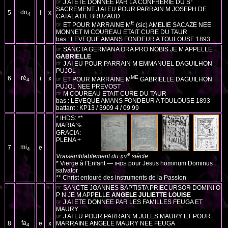
☞ J AI ETE DONNEE PAR LA CONFRERIE DU S
SACREMENT J AI EU POUR PARRAIN M JOSEPH DE
do
5
i
x
4
CATALA DE BRUZAUD
E
☞ ET POUR MARRAINE M
(sic) AMELIE SACAZE NEE
MONNET M COUREAU ETAIT CURE DU TAUR
bas : LEVEQUE AMANS FONDEUR A TOULOUSE 1893
☞ SANCTA GERMANA ORA PRO NOBIS JE M APPELLE
GABRIELLE
☞ J AI EU POUR PARRAIN M EMMANUEL DAGUILHON
PUJOL
ré
ME
6
i
x
☞ ET POUR MARRAINE M
GABRIELLE DAGUILHON
4
PUJOL NEE PREVOST
☞ M COUREAU ETAIT CURE DU TAUR
bas : LEVEQUE AMANS FONDEUR A TOULOUSE 1893
battant : KP13 / 3909 4 / 09 99
* IHDS: **
MARIA
%
GRACIA:
PLENA +
mi
7
e
4
e
Vraisemblablement du
siècle.
XV
* Vierge à l'Enfant —
pour Jesus hominum Dominus
IHDS
salvator
** Christ entouré des instruments de la Passion
☞ SANCTE JOANNES BAPTISTA PRIECURSOR DOMINI O
P N JE M APPELLE
ANGELE JULIETTE LOUISE
☞ J AI ETE DONNEE PAR LES FAMILLES FEUGA ET
MAURY
☞ J AI EU POUR PARRAIN M JULES MAURY ET POUR
fa
8
e
x
MARRAINE ANGELE MAURY NEE FEUGA
4