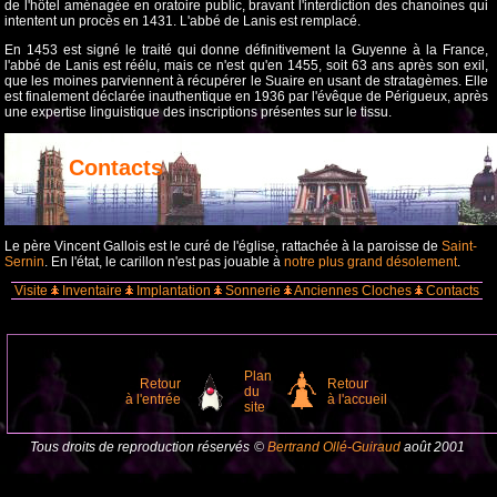
de l'hôtel aménagée en oratoire public, bravant l'interdiction des chanoines qui
intentent un procès en 1431. L'abbé de Lanis est remplacé.
En 1453 est signé le traité qui donne définitivement la Guyenne à la France,
l'abbé de Lanis est réélu, mais ce n'est qu'en 1455, soit 63 ans après son exil,
que les moines parviennent à récupérer le Suaire en usant de stratagèmes. Elle
est finalement déclarée inauthentique en 1936 par l'évêque de Périgueux, après
une expertise linguistique des inscriptions présentes sur le tissu.
Contacts
Le père Vincent Gallois est le curé de l'église, rattachée à la paroisse de
Saint-
Sernin
. En l'état, le carillon n'est pas jouable à
notre plus grand désolement
.
Visite
Inventaire
Implantation
Sonnerie
Anciennes Cloches
Contacts
Plan
Retour
Retour
du
à l'entrée
à l'accueil
site
Tous droits de reproduction réservés
©
Bertrand Ollé-Guiraud
août 2001