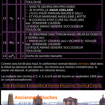
TOULOUSE
☞ SANCTE GEORGI ORA PRO NOBIS
☞ JE M APPELLE
ANAIS ADELAIDE
☞ J AI EU POUR PARRAIN MAURICE GALLI
☞ ET POUR MARRAINE MADELEINE LAFITTE
si
12
e
x
4
☞ M COUREAU ETAIT CURE DU TAUR 1893
bas : FONDERIE LOUISON
LEVEQUE AMANS GENDRE SUCCESSEUR
TOULOUSE
☞ IN HONOREM SANCTORUM ANGELORUM EX DONO D
COURAU (sic)
☞ PAROCHO D° COURAU (sic) • VICARIO D° GOUAZE
do
13
e
x
5
bas : FONDERIE LOUISON
LEVEQUE AMANS GENDRE SUCCESSEUR
TOULOUSE
#
14
x
cloche de sacristie manuelle
sol
5
Comme cela est dit plus haut, le carillonneur sonnait depuis
son banc
situé dans
le réduit au-dessous des cloches ; les renvois aux cloches n'existent plus, le
clavier est déposé, le pédalier est retourné dessus...
Les battants des cloches n°2, 4, 5, 6 et 8 ont été fournis en septembre 1999 pour
un concert exceptionnel.
Visite
Inventaire
Implantation
Sonnerie
Anciennes Cloches
Contacts
Anciennes Cloches