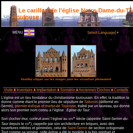
Le carillon de l'église Notre-Dame-du-Ta
Toulouse
MENU
Select Language
▼
Veuillez cliquer sur les images pour les visualiser pleinement
Visite
Inventaire
Implantation
Sonnerie
Anciennes Cloches
Contacts
L’église est un lieu fondateur du christianisme toulousain. En effet, la tradition la
donne comme étant le premier lieu de sépulture de
Saturnin
(déformé en
Sernin),
premier évêque et martyr de Toulouse
, traîné par un taureau, qui donne
alors son premier nom connu à l’église :
Eglise du Taur
.
e
Son clocher-mur, contruit avec l’église au
siècle (appelée
Saint-Sernin-du-
XIV
e
Taur
depuis le
), rappelle par son architecture en briques, avec des
XII
ouvertures mitrées et géminées, celui de
Saint-Sernin
de section octogonale.
Tout comme sa voisine, cette église a été le modèle à la fois spirituel et