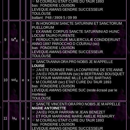
☞ M COUREAU ETAIT CURE DU TAUR 1893
bas : FONDERIE LOUISON
LEVEQUE AMANS GENDRE SUCCESSEUR
TOULOUSE
battant : P48 / 3909 5 / 09 99
☞ IN HONOREM SANCTE SATURNINI ET SANCTORUM
PUELLORUM
☞ EX ANIME CORPUS SANCTE SATURNINI AD HUNC
LOCUM TAURO FURENTE
#
9
fa
e
☞ PERDUCTUM DUÆ MULIERCULÆ CONDIDERUNT
4
ANNO 1897 PAROCCHO D COURAU (sic)
bas : FONDERIE LOUISON
LEVEQUE AMANS GENDRE SUCCESSEUR
TOULOUSE
☞ SANCTA ANNA ORA PRO NOBIS JE M APPELLE
LOUISE
☞ J AI ETE DONNEE PAR LA CONFRERIE DE STE ANNE
☞ J AI EU POUR ARRAIN (sic) M BERTRAND BOUSQUET
☞ ET POUR MARRAINE MLLE LAURE BARTHAS
sol
10
e
x
4
☞ M COUREAR (sic) ETAIT CURE DU TAUR 1893
bas : FONDERIE LOUISON
LEVEQUE AMANS GENDRE SUC (reste écrasé par le
marteau)
TOULOUSE
☞ SANCTE VINCENTI ORA PRO NOBIS JE M APPELLE
MARIE ANTOINETTE
☞ J AI EU POUR PARRAIN M JEAN BENEZET
☞ ET POUR MARRAINE MARIE AMELIE REMAURY
la
11
e
x
4
☞ M COUREAU ETAIT CURE DU TAUR 1893
bas : FONDERIE LOUISON
LEVEQUE AMANS GENDRE SUCCESSEUR