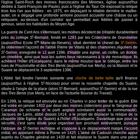
l'église Saint-Roch des moines franciscains (les Minimes, église aujourd'hui
dédiée à Saint-François de-Paule), puis à l'église du Taur. On exposait la relique
trois fois l'an aux fidèles : en 1875, en déplaçant le rétable derrière le maître-
autel, on a dégagé une profonde armoire pouvant accueillir une châsse ou un
reliquaire, au-dessus d'un corridor qui permettait aux fidèles de passer à
genoux, selon les habitudes du Moyen Age.
La guerre de Cent Ans s'éternisant, les moines décident de s'établir durablement
t
près du collège S
-Bernard, fondé en 1281 par les Cisterciens de Grandselve
te
t
(aujourd'hui Ecole S
-Marie-de-Nevers), situé derrière le chevet de
S
-Sernin
.
Ils obtiennent l'accord de l'abbé Pierre de Vitalis et des chanoines réguliers de
t
S
-Sernin, enregistré le 12 avril 1396, d'établir une église, un cloître, un dortoir,
un cimetière, ainsi que tous les autres lieux nécessaires à la vie monastique. Ils
achètent l'hôtel d'Escalquens, dans le même moulon que le collège, entre les
rues de Pouzonville et des
Tres Bents
(aujourd'hui rue Merly), où la Maison et le
Suaire se déplacent le 3 septembre 1396.
L'Abbé fait fondre l'année suivante une
cloche de belle taille
qu'il finance
t
(aujourd'hui à l'église S
-Nicolas) pour orner la nouvelle chapelle du Suaire,
t
t
située à l'angle de la place (alors S
-Bernard, aujourd'hui S
-Sernin) et de la rue
des
Tres Bents
(rue Merly, en face de l'actuelle Bourse du Travail).
En 1399, la relique est envoyée au roi Charles
pour tenter de le guérir. Elle
VI
est volée en janvier 1402 par deux des moines cisterciens pour le Seigneur de
Caraman (le schisme et le parti anglais scindaient aussi la communauté).
Jacques de Lanis, abbé depuis 1414, a le projet de déplacer la relique de la
chapelle (dite Eglise du Suaire) à l'hôtel d'Escalquens. Davantage que pour sa
sécurité, c'est sans doute pour organiser son prochain enlèvement, puisque
t
l'abbaye de S
-Sernin rechigne et s'oppose à ce déplacement malgré l'accord
initial, en appelant même à Rome en 1425. L'abbé de Cadouin cherche appui
auprès du Chapitre général en 1430 et fait déplacer le Suaire dans une pièce