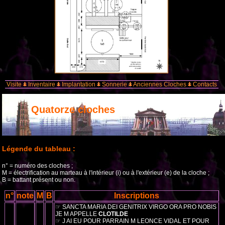
Visite
Inventaire
Implantation
Sonnerie
Anciennes Cloches
Contacts
Quatorze cloches
Légende du tableau :
n° = numéro des cloches ;
M = électrification au marteau à l'intérieur (i) ou à l'extérieur (e) de la cloche ;
B = battant présent ou non.
n°
note
M
B
Inscriptions
☞ SANCTA MARIA DEI GENITRIX VIRGO ORA PRO NOBIS
JE M APPELLE
CLOTILDE
☞ J AI EU POUR PARRAIN M LEONCE VIDAL ET POUR