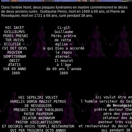
Dans l'entrée Nord, deux plaques funéraires en marbre commémorent le décès
de deux anciens curés : Guillaume Peres, mort en 1669 à 69 ans, et Pierre de
Rességuier, mort en 1721 à 68 ans, curé pendant 38 ans.
HIC IACET 

Ci-gît

GVILLELMVS 

Guillaume

PERES PRESBI

Pérès prêtre

TER HVIVS 

de cette 

ECCLESIÆ ~ 

église ~

CVI DET DEVS 

à qui Dieu a accordé

REQVIEM 

le repos

SEMPITERNAM 

éternel.

OBIIT 

Il mourut

ÆTATIS 

à l'âge

SVÆ 69 ANNO 

de 69 ans l'année

1669
1669
Ici voulut être en
HIC SEPELIRI VOLVIT 

l'humble serviteur du Se
HVMILIS DOMIN MAGIST PETRVS 

de Rességuie
DE RESSEGUIER 

prêtre docteur théo
PRESBIT DOCTOR THEOLOGVS 

père des pauvr
PATER PAVPERVM 

zélateur des âm
ZELATOR ANIMARVM 

pasteur très vigi
PASTOR UIGILANTISSIMVS 

et restaurateur du décor d
ET DECORIS HVIVS TEMPLI RESTAVRATOR 

qui pendant 38 
QVI PER TRIGINTA OCTO ANNOS 
