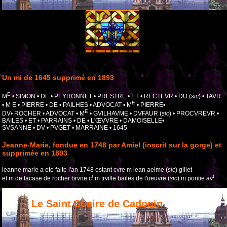
Un mi de 1645 supprimé en 1893
E
M
• SIMON • DE • PEYRONNET • PRESTRE • ET • RECTEVR • DU (
sic
) • TAVR
E
• M E • PIERRE • DE • PAILHES • ADVOCAT • M
• PIERRE•
E
DV• ROCHER • ADVOCAT • M
• GVILHAVME • DVFAUR (
sic
) • PROCVREVR •
BAILES • ET • PARRAINS • DE • L'ŒVVRE • DAMOISELLE•
SVSANNE • DV • PVGET • MARRAINE • 1645
Jeanne-Marie, fondue en 1748 par Amiel (inscrit sur la gorge) et
supprimée en 1893
ieanne marie a ete faite l'an 1748 estant cvre m iean aelme (
sic
) gillet
r
t
et m de lacase de rocher brvne c
m trville bailes de l'oeuvre (
sic
) m pontie av
Le Saint Suaire de Cadouin