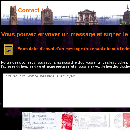
Contact
Vous pouvez envoyer un message et signer le l
Formulaire d'envoi d'un message (ou envoi direct à l'adres
Portée des cloches : si vous souhaitez nous dire d'où vous entendez les cloches
l'adresse du lieu, les date et heure précises, et si vous le savez : le lieu des cloch